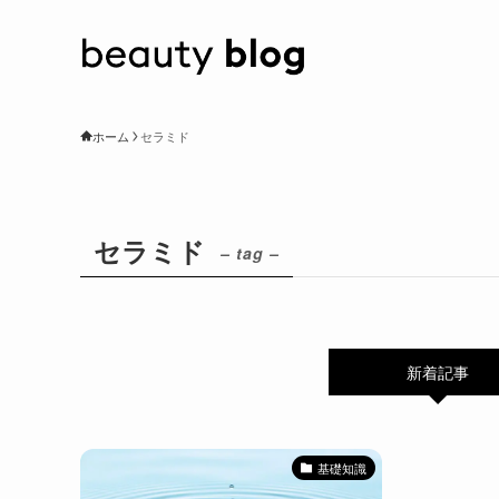
ホーム
セラミド
セラミド
– tag –
新着記事
基礎知識