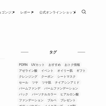
ョゴンジン
レポート
公式オンラインショップ
タグ
PDRN
UVカット
おすすめ
おトク情報
アゼライン酸
イベント
オイリー肌
ギフト
クレンジング
クーポン
シートマスク
セール
ツヤ
ツヤ肌
ナイアシンアミド
バームファンデ
バームファンデーション
パック
パーソナルカラー
ヒアルロン酸
ファンデーション
ブルベ
プレゼント
ボディパウダー
メイクアップ
メガ割