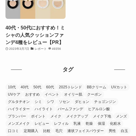
40代・50代におすすめ！ミ
シャの人気クッションファ
ンデ4種をレビュー【PR】
2023年3月7日
レポート
49356
タグ
10代
40代
50代
60代
2025トレンド
BBクリーム
UVカット
UVケア
おすすめ
イベント
オイリー肌
クーポン
グルタチオン
シミ
シワ
ソセン
ダヒョン
チョゴンジン
ハイライター
ハイライト
バームファンデ
ヒアルロン酸
プランパー
ポイント
メイク
メイクアップ
メイク下地
メンズ
メンズメイク
レビュー
レフィル
乳液
乾燥
保湿
化粧水
口コミ
定期購入
比較
毛穴
液状フェイスパウダー
男性
白玉