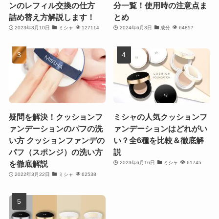
ンのレフィル交換の仕方
分一覧！使用時の注意点ま
詰め替え方解説します！
とめ
2023年3月10日
ミシャ
127114
2024年6月3日
成分
64857
疑問を解決！クッションフ
ミシャの人気クッションフ
ァンデーションのパフの洗
ァンデーションはどれがい
い方 クッションファンデの
い？全6種を比較＆徹底解
パフ（スポンジ）の洗い方
説
を徹底解説
2023年6月16日
ミシャ
61745
2022年3月22日
ミシャ
62538