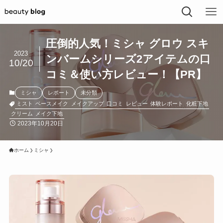
圧倒的人気！ミシャ グロウ スキ
2023
ンバームシリーズ2アイテムの口
10/20
コミ＆使い方レビュー！【PR】
ミシャ
レポート
未分類
ミスト
ベースメイク
メイクアップ
口コミ
レビュー
体験レポート
化粧下地
クリーム
メイク下地
2023年10月20日
ホーム
ミシャ