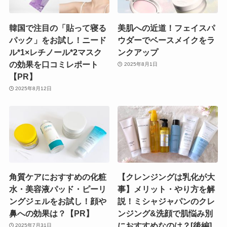
韓国で注目の「貼って寝る
美肌への近道！フェイスパ
パック」をお試し！ニード
ウダーでベースメイクをラ
ル*1×レチノール*2マスク
ンクアップ
の効果を口コミレポート
2025年8月1日
【PR】
2025年8月12日
角質ケアにおすすめの化粧
【クレンジングは乳化が大
水・美容液パッド・ピーリ
事】メリット・やり方を解
ングジェルをお試し！顔や
説！ミシャジャパンのクレ
鼻への効果は？【PR】
ンジング&洗顔で肌悩み別
におすすめなのは？[後編]
2025年7月31日