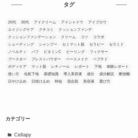
タグ
20代
30代
アイクリーム
アイシャドウ
アイブロウ
エイジングケア
クチコミ
クッションファンデ
クッションファンデーション
クリーム
コツ
コラボ
シェーディング
シャンプー
セミマット肌
セラピー
セラミド
ノベルティ
パフ
ビタミンC
ピーリング
フィクサー
ブースター
プレストパウダー
ベースメイク
ペプチド
ボディケア
マット肌
レチノール
レポート
下地
体験レポート
使い方
化粧下地
基礎知識
導入美容液
成分
成分解説
断捨離
日やけ止め
日焼け止め
時短
混合肌
美容液
選び方
カテゴリー
Cellapy