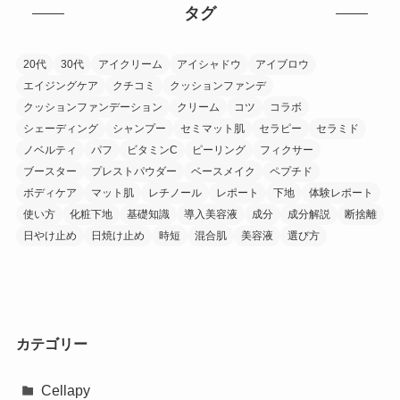
タグ
20代
30代
アイクリーム
アイシャドウ
アイブロウ
エイジングケア
クチコミ
クッションファンデ
クッションファンデーション
クリーム
コツ
コラボ
シェーディング
シャンプー
セミマット肌
セラピー
セラミド
ノベルティ
パフ
ビタミンC
ピーリング
フィクサー
ブースター
プレストパウダー
ベースメイク
ペプチド
ボディケア
マット肌
レチノール
レポート
下地
体験レポート
使い方
化粧下地
基礎知識
導入美容液
成分
成分解説
断捨離
日やけ止め
日焼け止め
時短
混合肌
美容液
選び方
カテゴリー
Cellapy