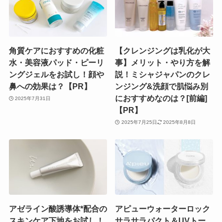
角質ケアにおすすめの化粧
【クレンジングは乳化が大
水・美容液パッド・ピーリ
事】メリット・やり方を解
ングジェルをお試し！顔や
説！ミシャジャパンのクレ
鼻への効果は？【PR】
ンジング&洗顔で肌悩み別
におすすめなのは？[前編]
2025年7月31日
【PR】
2025年7月25日
2025年8月8日
アゼライン酸誘導体*配合の
アピューウォーターロック
スキンケア下地をお試し！
サラサラパクト＆UVトー