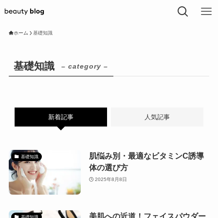
ホーム
基礎知識
基礎知識
– category –
新着記事
人気記事
肌悩み別・最適なビタミンC誘導
基礎知識
体の選び方
2025年8月8日
美肌への近道！フェイスパウダー
基礎知識