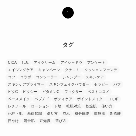
1
タグ
CICA
しみ
アイクリーム
アイシャドウ
アンケート
エイジングケア
キャンペーン
クチコミ
クッションファンデ
コツ
コラボ
コンシーラー
シャンプー
スキンケア
スキンケアプライマー
スキンフェイクパウダー
セラピー
パフ
ビタC
ビタシー
ビタミンC
フィクサー
ベストコスメ
ベースメイク
ペプチド
ボディケア
ポイントメイク
ヨモギ
レチノール
ローション
下地
乾燥対策
乾燥肌
使い方
化粧下地
基礎知識
塗り方
崩れ
成分解説
敏感肌
断捨離
日やけ
混合肌
豆知識
選び方