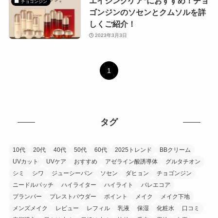
エイジングケア*におすすめ！チョ
チョゴンジン
ゴンジンのソセンとクムソルを詳
しくご紹介！
2023年3月3日
1
タグ
10代
20代
40代
50代
60代
2025トレンド
BBクリーム
UVカット
UVケア
おすすめ
アゼライン酸誘導体
グルタチオン
シミ
シワ
ジューシーパン
ソセン
ダヒョン
チョゴンジン
ニードルパッチ
ハイライター
ハイライト
バレエコア
プランパー
プレストパウダー
ポイント
メイク
メイク下地
メンズメイク
レビュー
レフィル
乳液
保湿
化粧水
口コミ